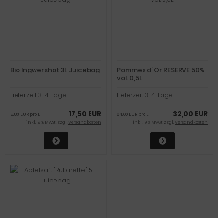
Bio Ingwershot 3L Juicebag
Pommes d´Or RESERVE 50%
vol. 0,5L
Lieferzeit:
3-4 Tage
Lieferzeit:
3-4 Tage
17,50 EUR
32,00 EUR
5,83 EUR pro L
64,00 EUR pro L
inkl. 19 % MwSt. zzgl.
Versandkosten
inkl. 19 % MwSt. zzgl.
Versandkosten