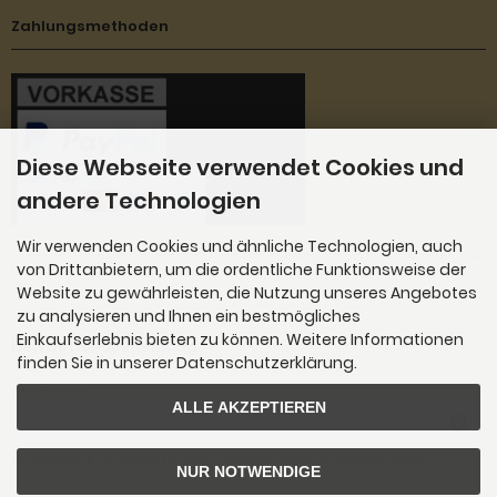
Zahlungsmethoden
Diese Webseite verwendet Cookies und
andere Technologien
Wir verwenden Cookies und ähnliche Technologien, auch
''Ihre Bestellung können Sie bei uns per Vorkasse Überweisung oder per Paypal bezahlen. Paypa
von Drittanbietern, um die ordentliche Funktionsweise der
l bietet Ihnen auch die Möglichkeit mit Kreditkarte, Google Pay und Apple Pay zu bezahlen.
Website zu gewährleisten, die Nutzung unseres Angebotes
zu analysieren und Ihnen ein bestmögliches
Einkaufserlebnis bieten zu können. Weitere Informationen
Newsletter-Anmeldung
finden Sie in unserer Datenschutzerklärung.
E-Mail-Adresse:
ALLE AKZEPTIEREN
Der Newsletter kann jederzeit hier oder in Ihrem Kundenkonto abbestellt werden.
NUR NOTWENDIGE