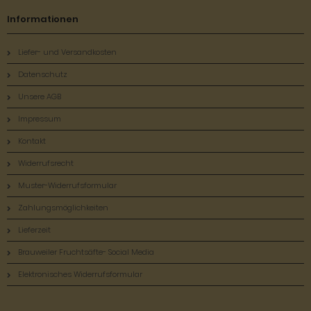
Informationen
Liefer- und Versandkosten
Datenschutz
Unsere AGB
Impressum
Kontakt
Widerrufsrecht
Muster-Widerrufsformular
Zahlungsmöglichkeiten
Lieferzeit
Brauweiler Fruchtsäfte- Social Media
Elektronisches Widerrufsformular