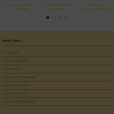
Sauerkirschsaft PUR!
Holundersaft PUR! 3L
Schwarzer
3L Juicebag
Juicebag
Johannisbeersaft
PUR! 3L Juicebag
Mehr über...
Die Säfte
Nachhaltigkeit
Über Uns
Was ist ein Juicebag?
Verkauf ab Hof
Lohnmost 2025
Cookie Einstellungen