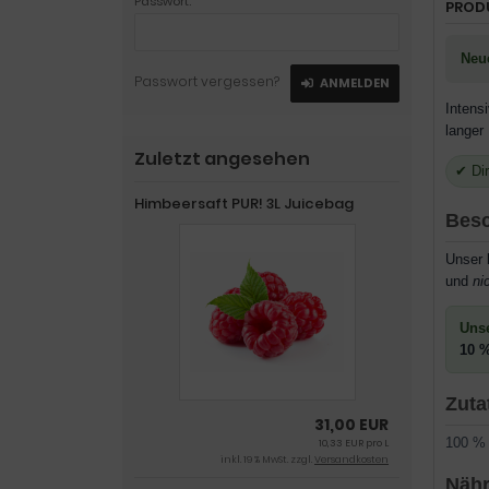
Passwort:
PROD
Neu
Passwort vergessen?
ANMELDEN
Intens
langer
Zuletzt angesehen
✔ Dir
Himbeersaft PUR! 3L Juicebag
Besc
Unser
und
ni
Unse
10 %
Zuta
31,00 EUR
100 % 
10,33 EUR pro L
inkl. 19 % MwSt. zzgl.
Versandkosten
Nähr