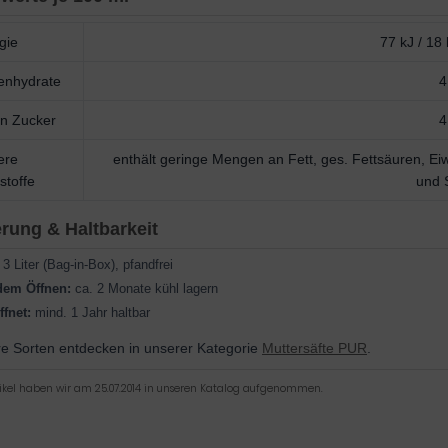
gie
77 kJ / 18 
enhydrate
4
n Zucker
4
ere
enthält geringe Mengen an Fett, ges. Fettsäuren, Ei
stoffe
und 
rung & Haltbarkeit
3 Liter (Bag-in-Box), pfandfrei
dem Öffnen:
ca. 2 Monate kühl lagern
fnet:
mind. 1 Jahr haltbar
re Sorten entdecken in unserer Kategorie
Muttersäfte PUR
.
tikel haben wir am 25.07.2014 in unseren Katalog aufgenommen.