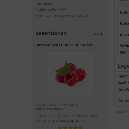
Features:
Muttersäfte PUR! »
Ener
Mehr auf Ihrer privaten Seite »
Kohl
Rezensionen
mehr
»
davo
Himbeersaft PUR! 3L Juicebag
Weit
Nähr
Lage
Inhalt:
Nach 
Ungeöf
Weite
Informationen zur Echtheit der
Kundenbewertungen
Diesen Ar
Ich bin es leid, im Supermarkt und
überall nur diese gepansc