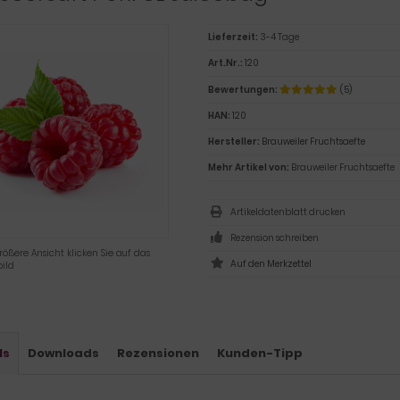
Lieferzeit:
3-4 Tage
Art.Nr.:
120
Bewertungen:
(5)
HAN:
120
Hersteller:
Brauweiler Fruchtsaefte
Mehr Artikel von:
Brauweiler Fruchtsaefte
Artikeldatenblatt drucken
Rezension schreiben
rößere Ansicht klicken Sie auf das
ild
ls
Downloads
Rezensionen
Kunden-Tipp