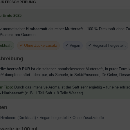
UKTBESCHREIBUNG
e Ernte 2025
iv aromatischer
Himbeersaft
als reiner
Muttersaft
– 100 % Direktsaft ohne Zuc
 Präsenz am Gaumen.
ektsaft
✔ Ohne Zuckerzusatz
✔ Vegan
✔ Regional hergestellt
hreibung
Himbeersaft PUR
ist ein seltener, naturbelassener Muttersaft, in purer Form k
cht
dampfentsaftet. Ideal pur, als Schorle, in Sekt/Prosecco, für Gelee, Des
r Tipp:
Durch das intensive Aroma ist der Saft sehr ergiebig – für eine erf
 Himbeersaft
(z. B. 1 Teil Saft + 9 Teile Wasser).
ten
Himbeere (Direktsaft) • Vegan hergestellt • Ohne Zusatzstoffe
werte je 100 ml