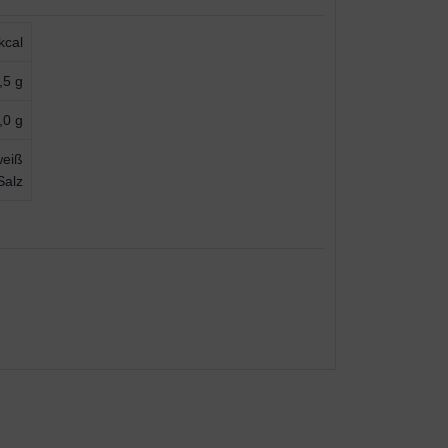
kcal
,5 g
,0 g
weiß
Salz