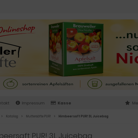
ntakt
Impressum
Kasse
Me
Katalog
Muttersäfte PUR!
Himbeersaft PUR! 3L Juicebag
eersaft PUR! 3L Juicebag