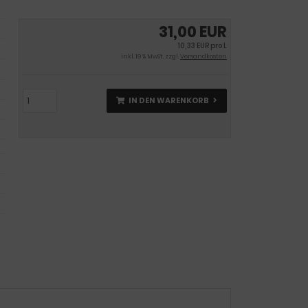
31,00 EUR
10,33 EUR pro L
inkl. 19 % MwSt. zzgl.
Versandkosten
IN DEN WARENKORB