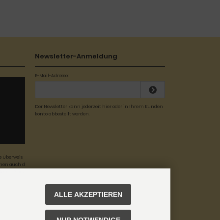
Newsletter-Anmeldung
E-Mail-Adresse:
Der Newsletter kann jederzeit hier oder in Ihrem Kunden
konto abbestellt werden.
se Überweis
hnen auch d
Apple Pay z
ALLE AKZEPTIEREN