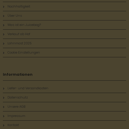
Nachhaltigkeit
Über Uns
Was ist ein Juicebag?
Verkauf ab Hof
Lohnmost 2025
Cookie Einstellungen
Informationen
Liefer- und Versandkosten
Datenschutz
Unsere AGB
Impressum
Kontakt