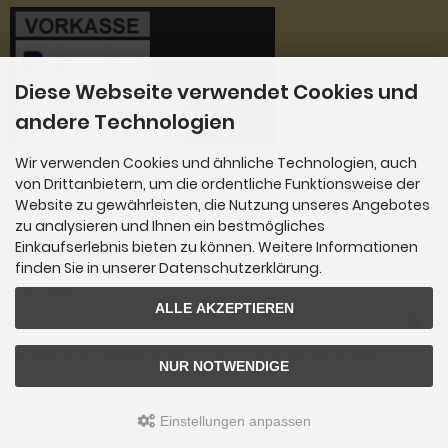
Diese Webseite verwendet Cookies und
andere Technologien
Wir verwenden Cookies und ähnliche Technologien, auch
''Ihre Bestellung können Sie bei uns per Vorkasse Überweisung oder per Paypal bezahlen. Paypa
von Drittanbietern, um die ordentliche Funktionsweise der
l bietet Ihnen auch die Möglichkeit mit Kreditkarte, Google Pay und Apple Pay zu bezahlen.
Website zu gewährleisten, die Nutzung unseres Angebotes
zu analysieren und Ihnen ein bestmögliches
Einkaufserlebnis bieten zu können. Weitere Informationen
Newsletter-Anmeldung
finden Sie in unserer Datenschutzerklärung.
E-Mail-Adresse:
ALLE AKZEPTIEREN
Der Newsletter kann jederzeit hier oder in Ihrem Kundenkonto abbestellt werden.
NUR NOTWENDIGE
Einstellungen anpassen
Brauweiler Fruchtsäfte Saftshop © 2026 | Template © 2009-2026 by
mod
ified eCommerce
Shopsoftware