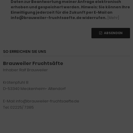
Daten zur Beantwortung meiner Anfrage elektronisch
erhoben und gespeichert werden. Hinweis: Sie können Ihre
Einwilligung jederzeit für die Zukunft per E-Mail an
info@brauweiler-fruchtsaefte.de widerrufen.
[Mehr]
ABSENDEN
SO ERREICHEN SIE UNS
Brauweiler Fruchtsäfte
Inhaber: Ralf Brauweiler
Krötenpfuhl 8
D-53340 Meckenheim- Altendorf
E-Mail: info@brauweiler-fruchtsaefte.de
Tel.: 02225/ 7385