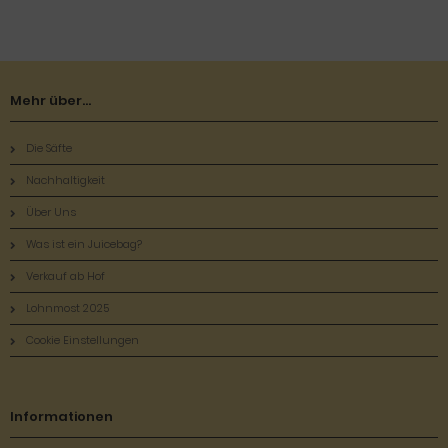
Mehr über...
Die Säfte
Nachhaltigkeit
Über Uns
Was ist ein Juicebag?
Verkauf ab Hof
Lohnmost 2025
Cookie Einstellungen
Informationen