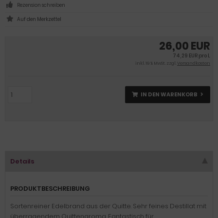
Rezension schreiben
26,00 EUR
74,29 EUR pro L
inkl. 19 % MwSt. zzgl.
Versandkosten
IN DEN WARENKORB
Details
PRODUKTBESCHREIBUNG
Sortenreiner Edelbrand aus der Quitte. Sehr feines Destillat mit
überragendem Quittenaroma. Fantastisch für