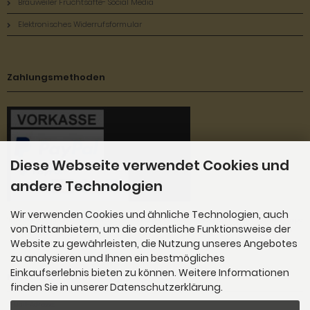
Brauweiler Fruchtsäfte- Social Media
Elektronisches Widerrufsformular
Zahlungsmethoden
Diese Webseite verwendet Cookies und
andere Technologien
Wir verwenden Cookies und ähnliche Technologien, auch
''Ihre Bestellung können Sie bei uns per Vorkasse Überweisung oder per Paypal bezahlen. Paypa
von Drittanbietern, um die ordentliche Funktionsweise der
l bietet Ihnen auch die Möglichkeit mit Kreditkarte, Google Pay und Apple Pay zu bezahlen.
Website zu gewährleisten, die Nutzung unseres Angebotes
zu analysieren und Ihnen ein bestmögliches
Einkaufserlebnis bieten zu können. Weitere Informationen
Newsletter-Anmeldung
finden Sie in unserer Datenschutzerklärung.
E-Mail-Adresse: