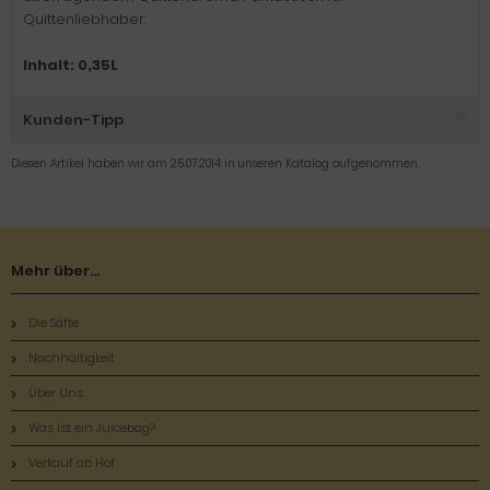
Quittenliebhaber.
Inhalt: 0,35L
Kunden-Tipp
Diesen Artikel haben wir am 25.07.2014 in unseren Katalog aufgenommen.
Mehr über...
Die Säfte
Nachhaltigkeit
Über Uns
Was ist ein Juicebag?
Verkauf ab Hof