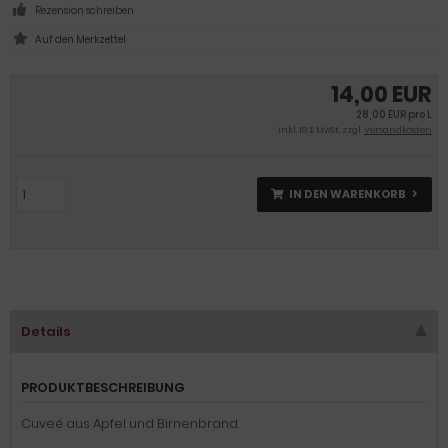
Rezension schreiben
14,00 EUR
28,00 EUR pro L
inkl. 19 % MwSt. zzgl.
Versandkosten
IN DEN WARENKORB
Details
PRODUKTBESCHREIBUNG
Cuveé aus Apfel und Birnenbrand.