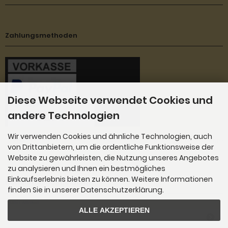
Zahlungsmethoden
Diese Webseite verwendet Cookies und
andere Technologien
Wir verwenden Cookies und ähnliche Technologien, auch
''Ihre Bestellung können Sie bei uns per Vorkasse Überweisung oder per Paypal bezahlen. Paypa
von Drittanbietern, um die ordentliche Funktionsweise der
l bietet Ihnen auch die Möglichkeit mit Kreditkarte, Google Pay und Apple Pay zu bezahlen.
Website zu gewährleisten, die Nutzung unseres Angebotes
zu analysieren und Ihnen ein bestmögliches
Einkaufserlebnis bieten zu können. Weitere Informationen
Newsletter-Anmeldung
finden Sie in unserer Datenschutzerklärung.
E-Mail-Adresse:
ALLE AKZEPTIEREN