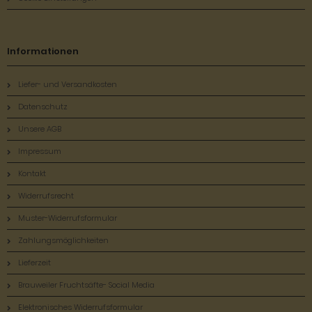
Informationen
Liefer- und Versandkosten
Datenschutz
Unsere AGB
Impressum
Kontakt
Widerrufsrecht
Muster-Widerrufsformular
Zahlungsmöglichkeiten
Lieferzeit
Brauweiler Fruchtsäfte- Social Media
Elektronisches Widerrufsformular