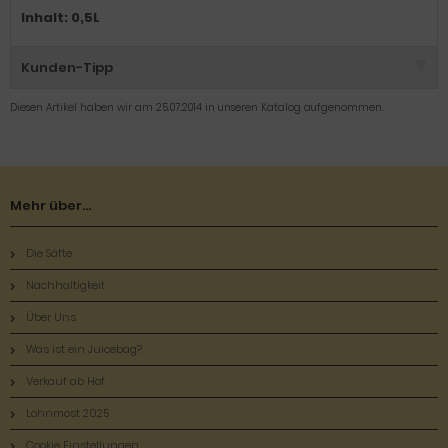
Inhalt: 0,5L
Kunden-Tipp
Diesen Artikel haben wir am 25.07.2014 in unseren Katalog aufgenommen.
Mehr über...
Die Säfte
Nachhaltigkeit
Über Uns
Was ist ein Juicebag?
Verkauf ab Hof
Lohnmost 2025
Cookie Einstellungen