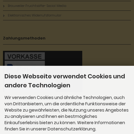
Brauweiler Fruchtsäfte- Social Media
Elektronisches Widerrufsformular
Zahlungsmethoden
Diese Webseite verwendet Cookies und
andere Technologien
Wir verwenden Cookies und ähnliche Technologien, auch
''Ihre Bestellung können Sie bei uns per Vorkasse Überweisung oder per Paypal bezahlen. Paypa
von Drittanbietern, um die ordentliche Funktionsweise der
l bietet Ihnen auch die Möglichkeit mit Kreditkarte, Google Pay und Apple Pay zu bezahlen.
Website zu gewährleisten, die Nutzung unseres Angebotes
zu analysieren und Ihnen ein bestmögliches
Einkaufserlebnis bieten zu können. Weitere Informationen
Newsletter-Anmeldung
finden Sie in unserer Datenschutzerklärung.