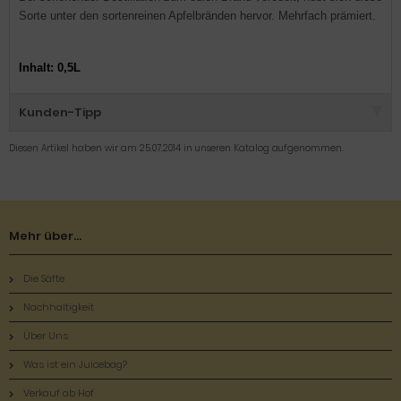
Sorte unter den sortenreinen Apfelbränden hervor. Mehrfach prämiert.
Inhalt: 0,5L
Kunden-Tipp
Diesen Artikel haben wir am 25.07.2014 in unseren Katalog aufgenommen.
Mehr über...
Die Säfte
Nachhaltigkeit
Über Uns
Was ist ein Juicebag?
Verkauf ab Hof