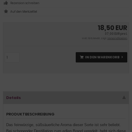
Rezension schreiben
18,50 EUR
37,00 EUR pro L
inkl. 19 % MwSt. zzgl.
Versandkosten
IN DEN WARENKORB
Details
PRODUKTBESCHREIBUNG
Das feinwürzige, süßsäuerliche Aroma dieser Sorte ist sehr beliebt.
Bei schonender Destillation zum edlen Brand veredelt, hebt sich diese